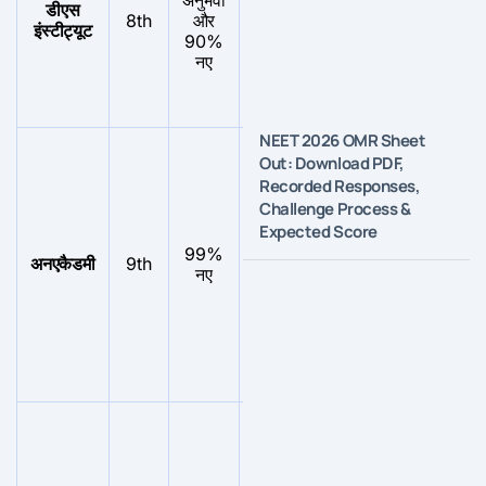
डीएस
बहुत ही
कोई ख़ास
8th
और
का
इंस्टीट्यूट
उपयोगी
परिणाम नहीं
90%
अनु
नए
अच्
है
NEET 2026 OMR Sheet
छात्
Out: Download PDF,
की
Recorded Responses,
संख
Challenge Process &
शिक्
Expected Score
की
99%
कोई ख़ास
संख
अनएकैडमी
9th
–
नए
परिणाम नहीं
की
तुल
में
थोड
ज्या
है
छात्
की
संख