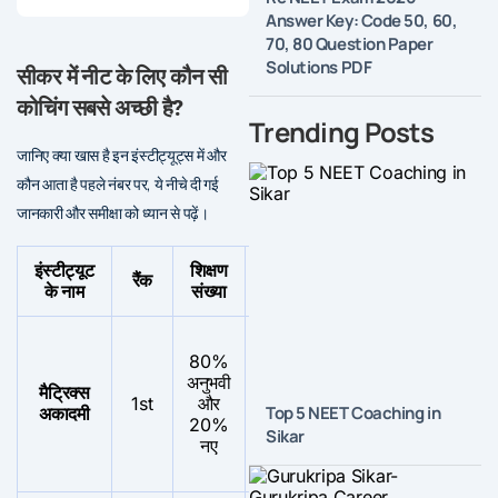
Answer Key: Code 50, 60,
70, 80 Question Paper
Solutions PDF
सीकर में नीट के लिए कौन सी
कोचिंग सबसे अच्छी है?
Trending Posts
जानिए क्या खास है इन इंस्टीट्यूट्स में और
कौन आता है पहले नंबर पर, ये नीचे दी गई
जानकारी और समीक्षा को ध्यान से पढ़ें।
इंस्टीट्यूट
शिक्षण
स्टडी
परिणाम
बैच
रैंक
के नाम
संख्या
मटीरियल
(NEET/Year)
साइ
शिक
80%
और
अनुभवी
छात्
मैट्रिक्स
बहुत ही
1st
और
बहुत अच्छा
का
Top 5 NEET Coaching in
अकादमी
उपयोगी
20%
अनु
Sikar
नए
अच्
है