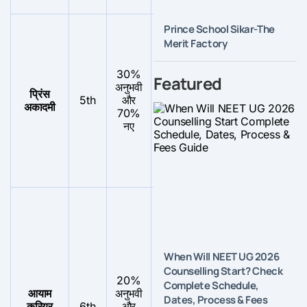
Prince School Sikar-The
छात्
की
Merit Factory
संख
शिक्
30%
Featured
की
अनुभवी
प्रिंस
बहुत ही
अच्छा लेकिन हर
संख
5th
और
अकादमी
उपयोगी
साल नहीं
की
70%
तुल
नए
में
थोड
ज्या
है
When Will NEET UG 2026
शिक
Counselling Start? Check
20%
और
Complete Schedule,
आयाम
अनुभवी
छात्
Dates, Process & Fees
कोई ख़ास
करियर
6th
और
उपयोगी
का