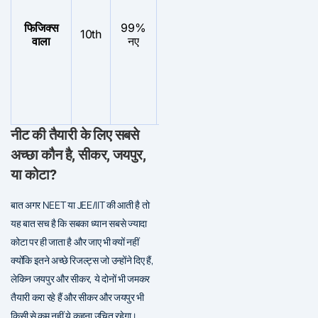
शिक्
की
फिजिक्स
99%
कोई ख़ास
संख
10th
–
वाला
नए
परिणाम नहीं
की
तुल
में
थोड
ज्या
है
नीट की तैयारी के लिए सबसे
अच्छा कौन है, सीकर, जयपुर,
या कोटा?
बात अगर NEET या JEE/IIT की आती है तो
यह बात सच है कि सबका ध्यान सबसे ज्यादा
कोटा पर ही जाता है और जाए भी क्यों नहीं
क्योंकि इतने अच्छे रिजल्ट्स जो उन्होंने दिए हैं,
लेकिन जयपुर और सीकर, ये दोनों भी जमकर
तैयारी करा रहे हैं और सीकर और जयपुर भी
किसी से कम नहीं ये कहना उचित रहेगा।